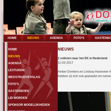
HOME
NIEUWS
AGENDA
FOTO'S
GASTENB
NIEUWS
HOME
NIEUWS
2 solisten naar het EK in Nederland
11-03-2017
AGENDA
LESTIJDEN
Amber Donkers en Lindsay Haneveer hebb
hebben zij zich ook geplaatst om namen
WEDSTRIJDVERSLAG
FOTO'S
GASTENBOEK
LID WORDEN
SPONSOR MOGELIJKHEDEN