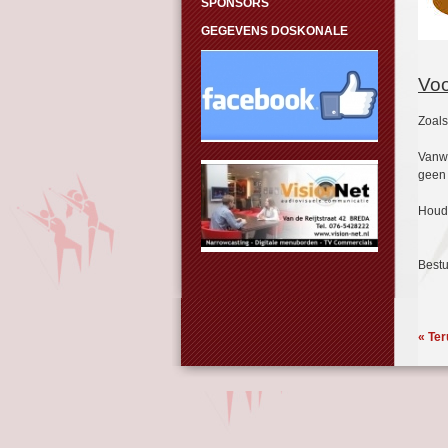
SPONSORS
GEGEVENS DOSKONALE
Voo
Zoals
Vanwe
geen 
Houd 
Bestu
« Ter