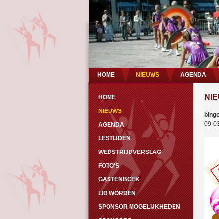
HOME
NIEUWS
AGENDA
NI
HOME
NIEUWS
bingo
09-0
AGENDA
LESTIJDEN
WEDSTRIJDVERSLAG
FOTO'S
GASTENBOEK
LID WORDEN
SPONSOR MOGELIJKHEDEN