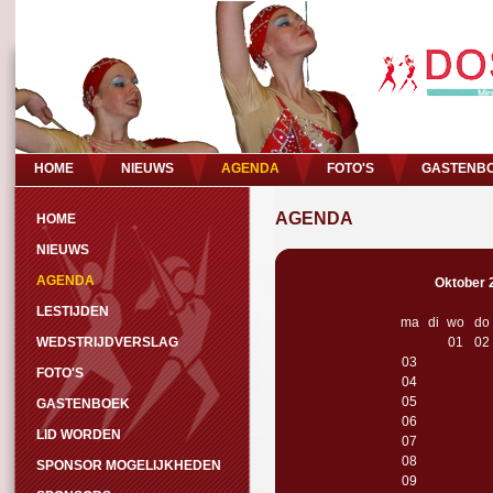
HOME
NIEUWS
AGENDA
FOTO'S
GASTENB
AGENDA
HOME
NIEUWS
AGENDA
Oktober
LESTIJDEN
ma
di
wo
do
WEDSTRIJDVERSLAG
01
02
03
FOTO'S
04
05
GASTENBOEK
06
LID WORDEN
07
08
SPONSOR MOGELIJKHEDEN
09