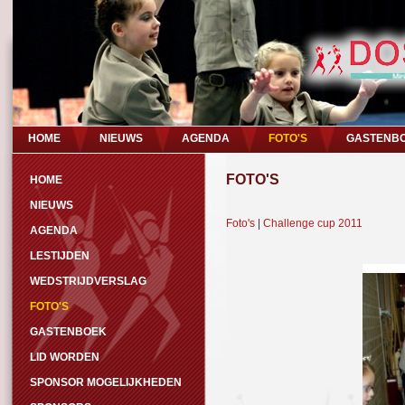
HOME
NIEUWS
AGENDA
FOTO'S
GASTENB
FOTO'S
HOME
NIEUWS
Foto's
|
Challenge cup 2011
AGENDA
LESTIJDEN
WEDSTRIJDVERSLAG
FOTO'S
GASTENBOEK
LID WORDEN
SPONSOR MOGELIJKHEDEN